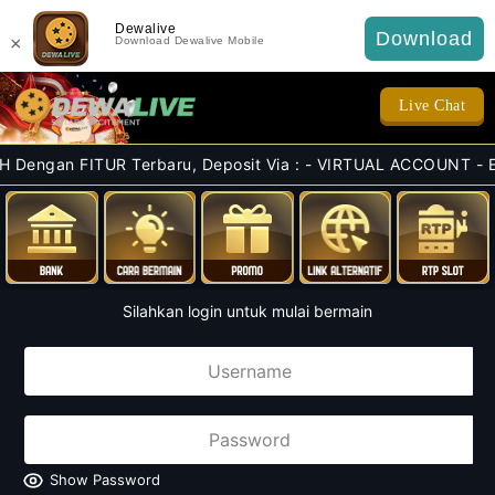
Dewalive
Download
×
Download Dewalive Mobile
Live Chat
ITUR Terbaru, Deposit Via : - VIRTUAL ACCOUNT - E-WALLET - Q
Silahkan login untuk mulai bermain
Show Password