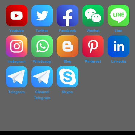
Youtube
Twitter
Facebook
Wechat
Line
Instagram
Whatsapp
Blog
Pinterest
Linkedin
Telegram
Channel
Skype
Telegram