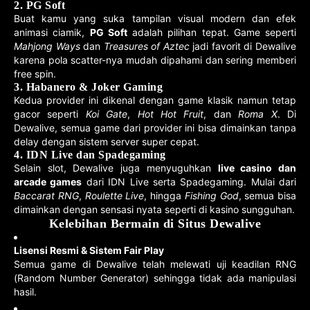
2. PG Soft
Buat kamu yang suka tampilan visual modern dan efek
animasi ciamik,
PG Soft
adalah pilihan tepat. Game seperti
Mahjong Ways
dan
Treasures of Aztec
jadi favorit di Dewalive
karena pola scatter-nya mudah dipahami dan sering memberi
free spin.
3. Habanero & Joker Gaming
Kedua provider ini dikenal dengan game klasik namun tetap
gacor seperti
Koi Gate
,
Hot Hot Fruit
, dan
Roma X
. Di
Dewalive, semua game dari provider ini bisa dimainkan tanpa
delay dengan sistem server super cepat.
4. IDN Live dan Spadegaming
Selain slot, Dewalive juga menyuguhkan
live casino dan
arcade games
dari IDN Live serta Spadegaming. Mulai dari
Baccarat RNG
,
Roulette Live
, hingga
Fishing God
, semua bisa
dimainkan dengan sensasi nyata seperti di kasino sungguhan.
Kelebihan Bermain di Situs Dewalive
Lisensi Resmi & Sistem Fair Play
Semua game di Dewalive telah melewati uji keadilan RNG
(Random Number Generator) sehingga tidak ada manipulasi
hasil.