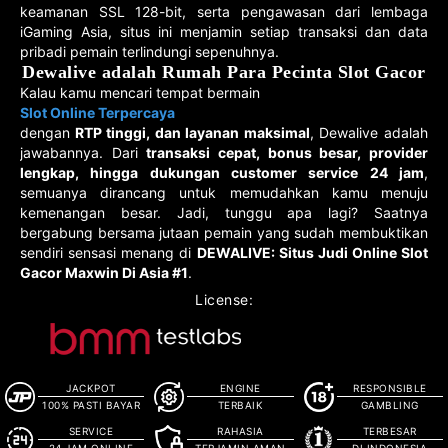
keamanan SSL 128-bit, serta pengawasan dari lembaga
iGaming Asia, situs ini menjamin setiap transaksi dan data
pribadi pemain terlindungi sepenuhnya.
Dewalive adalah Rumah Para Pecinta Slot Gacor
Kalau kamu mencari tempat bermain
Slot Online Terpercaya
dengan
RTP tinggi, dan layanan maksimal
, Dewalive adalah
jawabannya. Dari
transaksi cepat, bonus besar, provider
lengkap, hingga dukungan customer service 24 jam
,
semuanya dirancang untuk memudahkan kamu menuju
kemenangan besar. Jadi, tunggu apa lagi? Saatnya
bergabung bersama jutaan pemain yang sudah membuktikan
sendiri sensasi menang di
DEWALIVE: Situs Judi Online Slot
Gacor Maxwin Di Asia #1
.
License:
JACKPOT
ENGINE
RESPONSIBLE
100% PASTI BAYAR
TERBAIK
GAMBLING
SERVICE
RAHASIA
TERBESAR